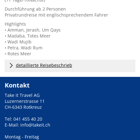
Durchführung ab 2 Personen
Privatrundreise mit englischsprechendem Fahrer
Highlights
• Amman, Jerash, Um Qays
• Madaba, Totes Meer
• Wadi Mujib
• Petra, Wadi Rum
•
Rotes Meer
detaillierte Reisebeschrieb
Kontakt
Take it Travel AG
Luzernerstrasse 11
CH-6343 Rotkreuz
Tel: 041 455 40 20
E-Mail: info@takeit.ch
Montag - Freitag